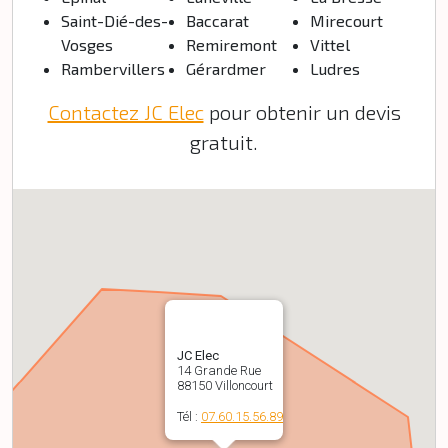
Saint-Dié-des-
Baccarat
Mirecourt
Vosges
Remiremont
Vittel
Rambervillers
Gérardmer
Ludres
Contactez JC Elec
pour obtenir un devis
gratuit.
JC Elec
14 Grande Rue
88150 Villoncourt
Tél :
07.60.15.56.89